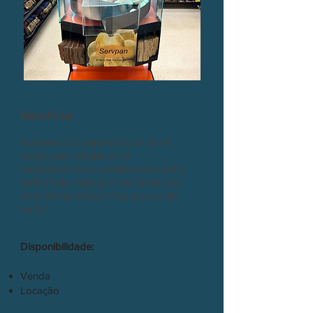
Benefícios:
Aumento comprovado de 2 a 4
vezes nas vendas e na
lucratividade do estabelecimento,
atribuindo mais giro em produtos
com ótima margem agregada de
lucro.
Disponibilidade:
Venda
Locação