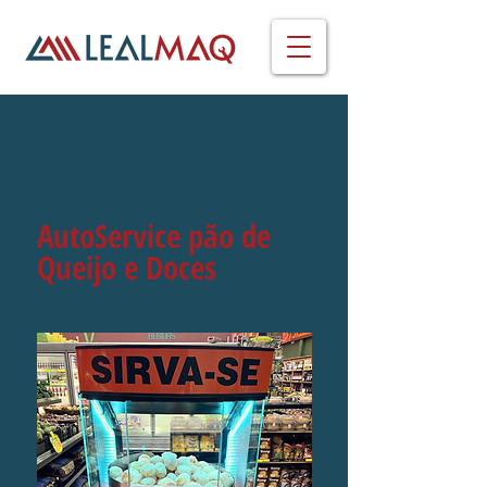
AutoService pão de
Queijo e Doces